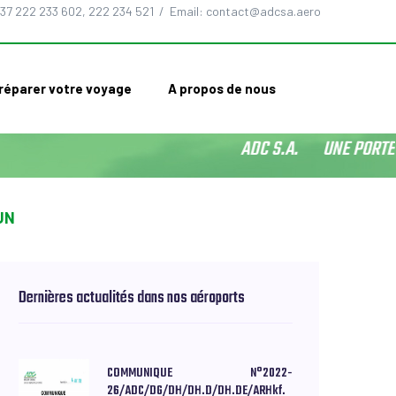
37 222 233 602, 222 234 521 / Email: contact@adcsa.aero
réparer votre voyage
A propos de nous
ADC S.A. UNE PORTE O
UN
Dernières actualités dans nos aéroports
COMMUNIQUE N°2022-
26/ADC/DG/DH/DH.D/DH.DE/ARHkf.